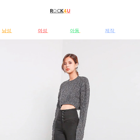
R
O
C
K
4
U
남성
청바지
여성
청바지
아동
청바지
제작
문의