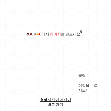
g
R
OC
K
4
U
에서
청바지
를 만드세요
클릭
이것을 누르
시오!
청바지 단가 계산기
바로 가기