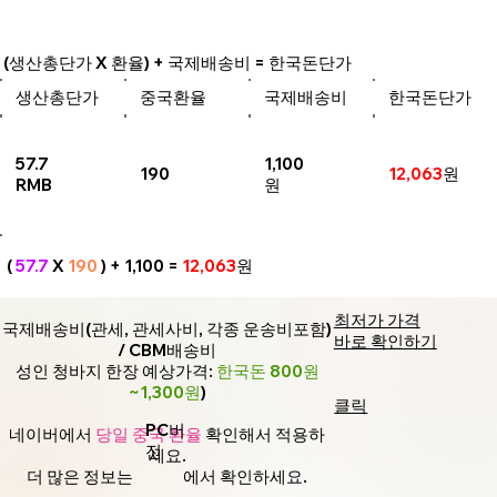
(생산총단가 X 환율) + 국제배송비 = 한국돈단가
생산총단가
중국환율
국제배송비
한국돈단가
57.7
1,100
190
12,063
원
RMB
원
(
57.7
X
190
) + 1,100 =
12,063
원
최저가 가격
국제배송비(관세, 관세사비, 각종 운송비포함)
바로 확인하기
/ CBM배송비
성인 청바지 한장 예상가격:
한국돈 800원
~1,300원
)
클릭
PC버
네이버에서
당일 중국 환율
확인해서 적용하
전
세요.
더 많은 정보는
에서 확인하세요.