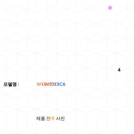
4
WOMAN
모델명
: -
W
1023C6
제품
전
후
사진