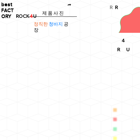
best
best
t
R
R
FACT
FACT
제 품 사 진
ROCK
4
U
ORY
ORY
정직한
청바지
공
장
4
R
U