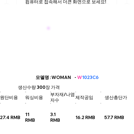
컴퓨터로 접속해서 더큰 화면으로 보세요!
WOMAN
모델명
: -
W
1023C6
생산수량
300장
가격
부자재/나염
원단비용
워싱비용
제작공임
생산총단가
자수
11
3.1
27.4 RMB
16.2 RMB
57.7 RMB
RMB
RMB