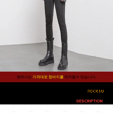
원하시는
가격대로 청바지를
제작할수 있습니다.​
ROCK4U
WEBSITE
ROCK4U
EX
LIVE PERIENCE
IN THE
DESCRIPTION