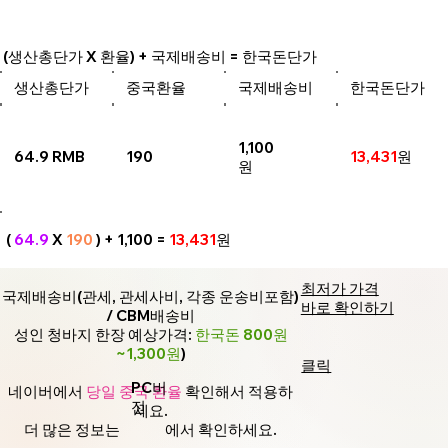
(생산총단가 X 환율) + 국제배송비 = 한국돈단가
생산총단가
중국환율
국제배송비
한국돈단가
1,100
64.9 RMB
190
13,431
원
원
(
64.9
X
190
) + 1,100 =
13,431
원
최저가 가격
국제배송비(관세, 관세사비, 각종 운송비포함)
바로 확인하기
/ CBM배송비
성인 청바지 한장 예상가격:
한국돈 800원
~1,300원
)
클릭
PC버
네이버에서
당일 중국 환율
확인해서 적용하
전
세요.
더 많은 정보는
에서 확인하세요.