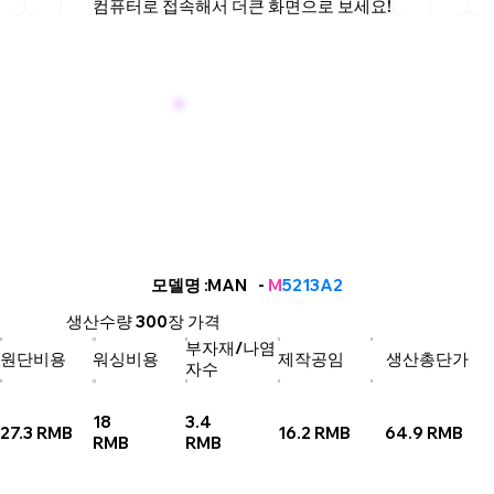
컴퓨터로 접속해서 더큰 화면으로 보세요!
MAN
모델명
: -
M
5213A2
생산수량
300장
가격
부자재/나염
원단비용
워싱비용
제작공임
생산총단가
자수
18
3.4
27.3 RMB
16.2 RMB
64.9 RMB
RMB
RMB