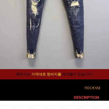
원하시는
가격대로 청바지를
제작할수 있습니다.​
ROCK4U
WEBSITE
ROCK4U
EX
LIVE PERIENCE
IN THE
DESCRIPTION