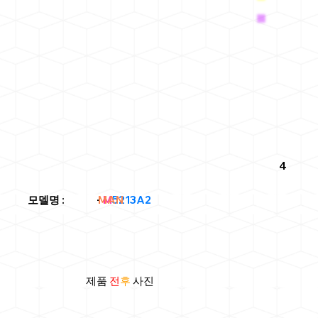
4
MAN
모델명
: -
M
5213A2
제품
전
후
사진