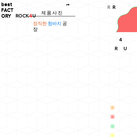
best
best
t
R
R
FACT
FACT
제 품 사 진
ROCK
4
U
ORY
ORY
정직한
청바지
공
장
4
R
U