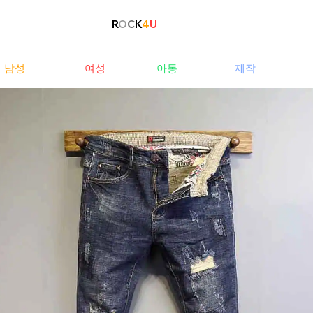
R
O
C
K
4
U
남성
청바지
여성
청바지
아동
청바지
제작
문의