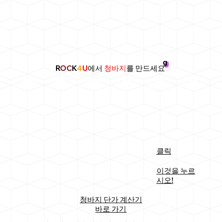
g
R
OC
K
4
U
에서
청바지
를 만드세요
클릭
이것을 누르
시오!
청바지 단가 계산기
바로 가기