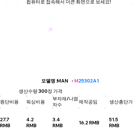
컴퓨터로 접속해서 더큰 화면으로 보세요!
MAN
모델명
: -
M
25302A1
생산수량
300장
가격
부자재/나염
원단비용
워싱비용
제작공임
생산총단가
자수
27.7
4.2
3.4
51.5
16.2 RMB
RMB
RMB
RMB
RMB