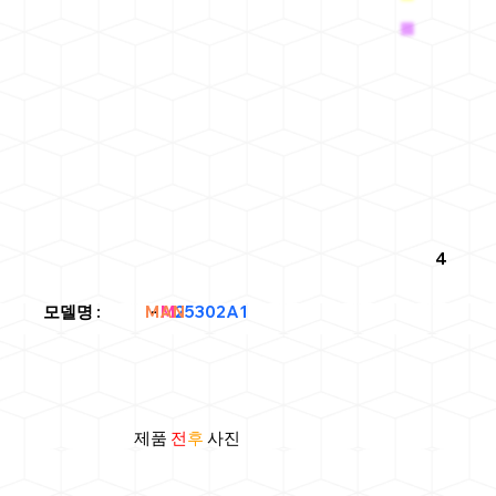
4
MAN
모델명
: -
M
25302A1
제품
전
후
사진