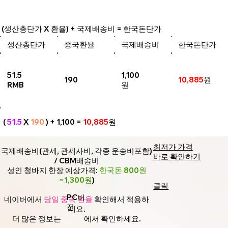
(생산총단가 X 환율) + 국제배송비 = 한국돈단가
생산총단가
중국환율
국제배송비
한국돈단가
51.5
1,100
190
10,885
원
RMB
원
(
51.5
X
190
) + 1,100 =
10,885
원
최저가 가격
국제배송비(관세, 관세사비, 각종 운송비포함)
바로 확인하기
/ CBM배송비
성인 청바지 한장 예상가격:
한국돈 800원
~1,300원
)
클릭
PC버
네이버에서
당일 중국 환율
확인해서 적용하
전
세요.
더 많은 정보는
에서 확인하세요.