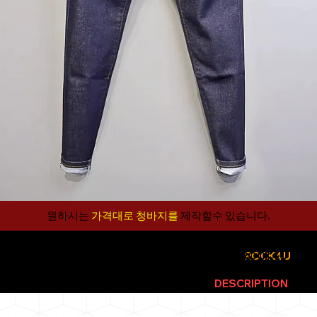
원하시는
가격대로 청바지를
제작할수 있습니다.​
ROCK4U
WEBSITE
ROCK4U
EX
LIVE PERIENCE
IN THE
DESCRIPTION