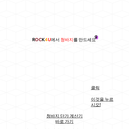
g
R
OC
K
4
U
에서
청바지
를 만드세요
클릭
이것을 누르
시오!
청바지 단가 계산기
바로 가기