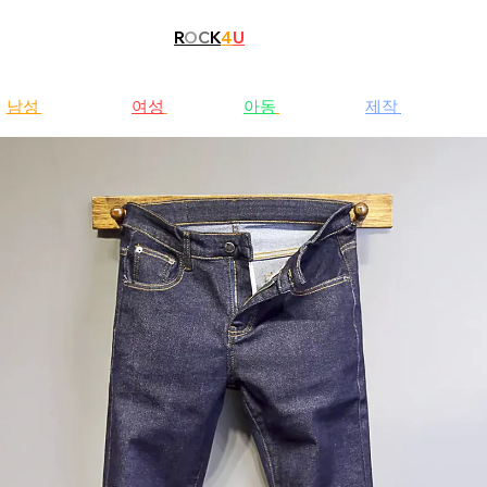
R
O
C
K
4
U
남성
청바지
여성
청바지
아동
청바지
제작
문의