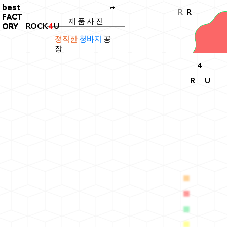
best
best
t
R
R
FACT
FACT
제 품 사 진
ROCK
4
U
ORY
ORY
정직한
청바지
공
장
4
R
U