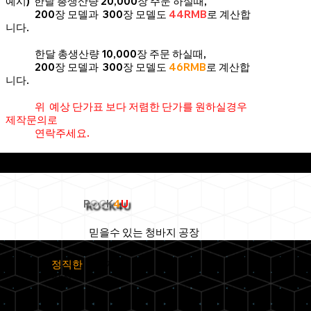
예시) 한달 총생산량 20,000장 주문 하실때,
200장 모델과 300장 모델도
44RMB
로 계산합
니다.
한달 총생산량 10,000장 주문 하실때,
200장 모델과 300장 모델도
46RMB
로 계산합
니다.
위 예상 단가표 보다 저렴한 단가를 원하실경우
제작문의로
연락주세요.
R
OC
K
4
U
믿을수 있는 청바지 공장
정직한
청바지
공장