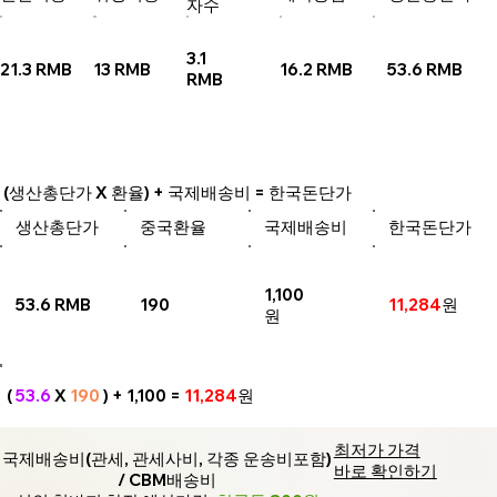
자수
3.1
21.3 RMB
13 RMB
16.2 RMB
53.6 RMB
RMB
(생산총단가 X 환율) + 국제배송비 = 한국돈단가
생산총단가
중국환율
국제배송비
한국돈단가
1,100
53.6 RMB
190
11,284
원
원
(
53.6
X
190
) + 1,100 =
11,284
원
최저가 가격
국제배송비(관세, 관세사비, 각종 운송비포함)
바로 확인하기
/ CBM배송비