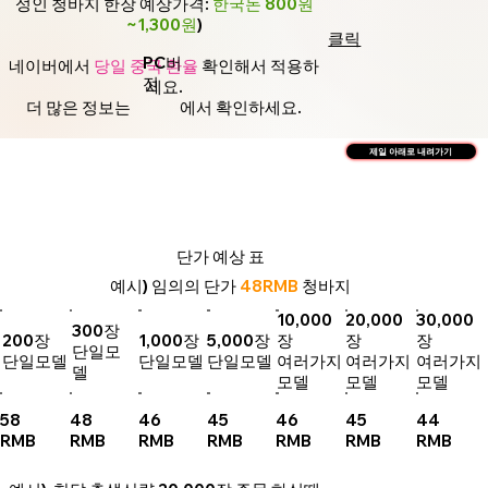
성인 청바지 한장 예상가격:
한국돈 800원
~1,300원
)
클릭
PC버
네이버에서
당일 중국 환율
확인해서 적용하
전
세요.
더 많은 정보는
에서 확인하세요.
제일 아래로 내려가기
단가 예상 표
예시) 임의의 단가
48RMB
청바지
10,000
20,000
30,000
300장
200장
1,000장
5,000장
장
장
장
단일모
단일모델
단일모델
단일모델
여러가지
여러가지
여러가지
델
모델
모델
모델
58
48
46
45
46
45
44
RMB
RMB
RMB
RMB
RMB
RMB
RMB