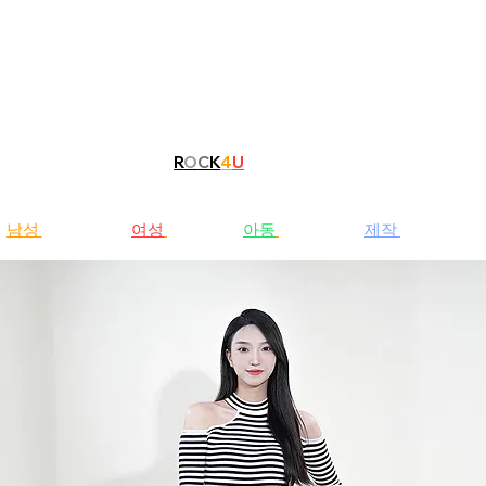
R
O
C
K
4
U
남성
청바지
여성
청바지
아동
청바지
제작
문의