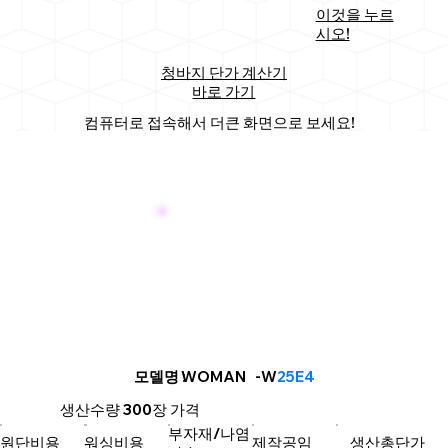
이것을 누르
시오!
청바지 단가 계산기
바로 가기
컴퓨터로 접속해서 더큰 화면으로 보세요!
WOMAN
모델명
: -W
25E4
생산수량
300장
가격
부자재/나염
원단비용
워싱비용
제작공임
생산총단가