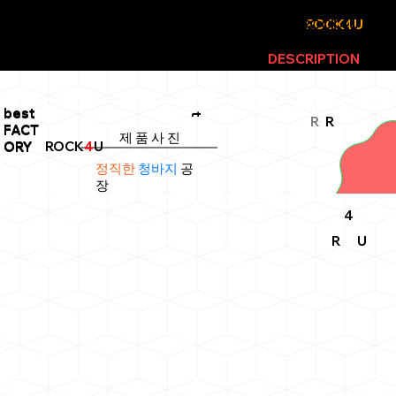
ROCK4U
WEBSITE
ROCK4U
EX
LIVE PERIENCE
IN THE
DESCRIPTION
best
best
t
R
R
FACT
FACT
제 품 사 진
ROCK
4
U
ORY
ORY
정직한
청바지
공
장
4
R
U