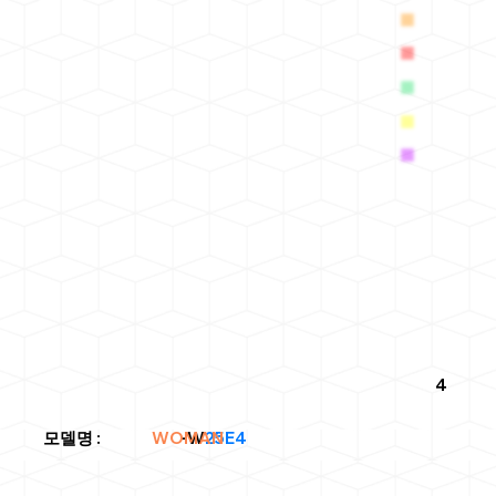
4
WOMAN
모델명
: -W
25E4